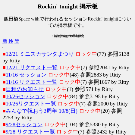
Rockin' tonight 掲示板
飯田橋Space withで行われるセッションRockin' tonightについ
ての掲示板です。
・新規投稿は管理者限定
新
検
管
■
12/21 ミニスカサンタまつり
ロック中
(77) 参照5138
by Ritty
■
12/21 リクエスト一覧
ロック中
(7) 参照2041
by Ritty
■
11/16 セッション
ロック中
(48) 参照2883
by Ritty
■
11/16 リクエスト一覧
ロック中
(7) 参照1667
by Ritty
■
日程のお知らせ
ロック中
(1) 参照571
by Ritty
■
10/26セッション
ロック中
(84) 参照3195
by Ritty
■
10/26リクエスト一覧
ロック中
(7) 参照2000
by Ritty
■
みんなで祝おう3周年 10/8(日)
ロック中
(20) 参照
2253
by Ritty
■
9/28セッション
ロック中
(104) 参照5330
by Ritty
■
9/28 リクエスト一覧
ロック中
(7) 参照2432
by Ritty