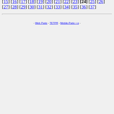
[
15
]
[
16
]
[
17
]
[
18
]
[
19
]
[
20
]
[
21
]
[
22
]
[
23
]
[24]
[
25
]
[
26
]
[
27
]
[
28
]
[
29
]
[
30
]
[
31
]
[
32
]
[
33
]
[
34
]
[
35
]
[
36
]
[
37
]
-
Web Patio
-
TETPR
-
Mobile-Patio＋α
-