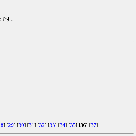
示板です。
28
]
[
29
]
[
30
]
[
31
]
[
32
]
[
33
]
[
34
]
[
35
]
[36]
[
37
]