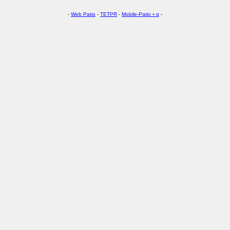
-
Web Patio
-
TETPR
-
Mobile-Patio＋α
-