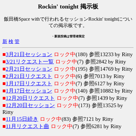
Rockin' tonight 掲示板
飯田橋Space withで行われるセッションRockin' tonightについ
ての掲示板です。
・新規投稿は管理者限定
新
検
管
■
3月21日セッション
ロック中
(180) 参照13233
by Ritty
■
3/21リクエスト一覧
ロック中
(7) 参照2842
by Ritty
■
2月21日セッション
ロック中
(195) 参照14769
by Ritty
■
2月21日リクエスト
ロック中
(6) 参照7013
by Ritty
■
1月17日リクエスト
ロック中
(7) 参照6127
by Ritty
■
1月17日セッション
ロック中
(140) 参照10882
by Ritty
■
12月20日リクエスト
ロック中
(7) 参照1439
by Ritty
■
12月20日セッション
ロック中
(173) 参照13525
by
Ritty
■
11月15日続き
ロック中
(83) 参照7121
by Ritty
■
11月リクエスト曲
ロック中
(7) 参照6281
by Ritty