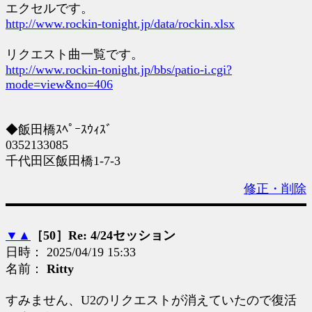
エクセルです。
http://www.rockin-tonight.jp/data/rockin.xlsx
リクエスト曲一覧です。
http://www.rockin-tonight.jp/bbs/patio-i.cgi?
mode=view&no=406
◆飯田橋ｽﾍﾟｰｽｳｨｽﾞ
0352133085
千代田区飯田橋1-7-3
修正・削除
▼
▲
［50］Re: 4/24セッション
日時： 2025/04/19 15:33
名前：
Ritty
すみません、U2のリクエストが消えていたので復活