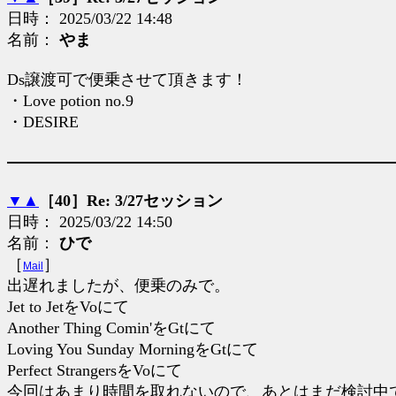
日時： 2025/03/22 14:48
名前：
やま
Ds譲渡可で便乗させて頂きます！
・Love potion no.9
・DESIRE
▼
▲
［40］Re: 3/27セッション
日時： 2025/03/22 14:50
名前：
ひで
［
］
Mail
出遅れましたが、便乗のみで。
Jet to JetをVoにて
Another Thing Comin'をGtにて
Loving You Sunday MorningをGtにて
Perfect StrangersをVoにて
今回はあまり時間を取れないので、あとはまだ検討中