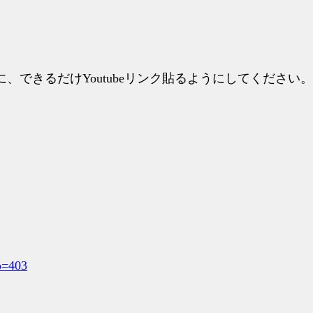
できるだけYoutubeリンク貼るようにしてください。
。
。
o=403