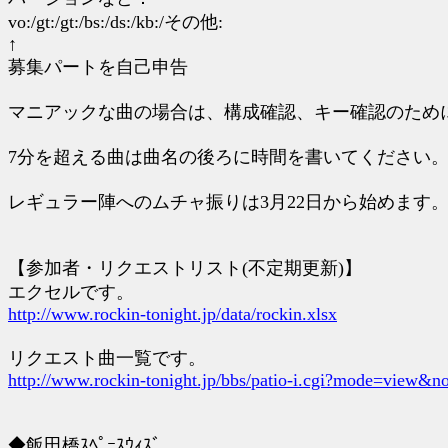
vo:/gt:/gt:/bs:/ds:/kb:/その他:
↑
募集パートを自己申告
マニアックな曲の場合は、構成確認、キー確認のために、
7分を超える曲は曲名の後ろに時間を書いてください
レギュラー陣へのムチャ振りは3月22日から始めます
【参加者・リクエストリスト(不定期更新)】
エクセルです。
http://www.rockin-tonight.jp/data/rockin.xlsx
リクエスト曲一覧です。
http://www.rockin-tonight.jp/bbs/patio-i.cgi?mode=view&n
◆飯田橋ｽﾍﾟｰｽｳｨｽﾞ