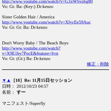
http://www.youtube.com/watch?v=GTeWSvz6g80
Vo: Gt: Ba: (Key:) Dr:kenzo
Sister Golden Hair / America
http://www.youtube.com/watch?v=XIycEe59Auc
Vo: Gt: Gt: Ba: Dr:kenzo
Don't Worry Baby / The Beach Boys
http://www.youtube.com/watch?
v=X9E1by7PocE&feature=fvst
Vo: Gt: (Gt:) Ba: Dr:kenzo
修正・削除
▼
▲
［18］Re: 11月15日セッション
日時： 2012/10/23 04:57
名前：
すー
マニフェスト/Superfly