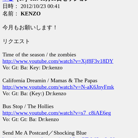
日時： 2012/10/23 00:41
名前：
KENZO
今月もお願いします！
リクエスト
Time of the season / the zombies
http://www.youtube.com/watch?v=Xjf8F3v18DY
Vo: Gt: Ba: Key: Dr:kenzo
California Dreamin / Mamas & The Papas
http://www.youtube.com/watch?v=N-aK6JnyFmk
Vo: Gt: Ba: (Key:) Dr:kenzo
Bus Stop / The Hollies
http://www.youtube.com/watch?v=s7_c8iAE6eg
Vo: Gt: Gt: Ba: Dr:kenzo
Send Me A Postcard／Shocking Blue