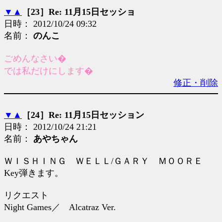
▼
▲
［23］Re: 11月15日セッショ
日時： 2012/10/24 09:32
名前：
のんこ
ごめんなさい�
では私だけにします�
修正・削除
▼
▲
［24］Re: 11月15日セッション
日時： 2012/10/24 21:21
名前：
あやちゃん
ＷＩＳＨＩＮＧ ＷＥＬＬ/ＧＡＲＹ ＭＯＯＲＥ
Key弾きます。
リクエスト
Night Games／ Alcatraz Ver.