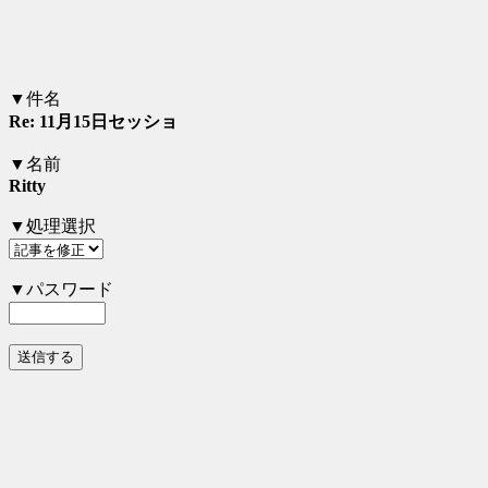
▼件名
Re: 11月15日セッショ
▼名前
Ritty
▼処理選択
▼パスワード