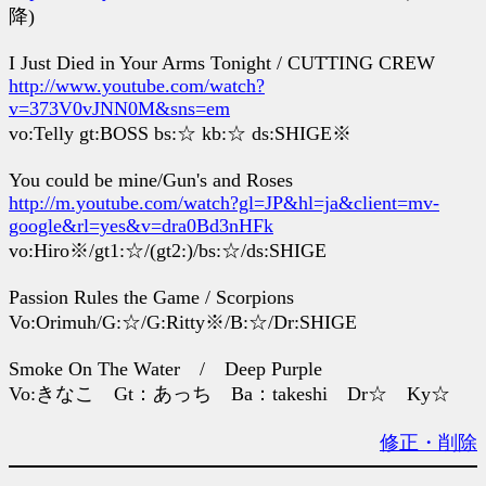
降)
I Just Died in Your Arms Tonight / CUTTING CREW
http://www.youtube.com/watch?
v=373V0vJNN0M&sns=em
vo:Telly gt:BOSS bs:☆ kb:☆ ds:SHIGE※
You could be mine/Gun's and Roses
http://m.youtube.com/watch?gl=JP&hl=ja&client=mv-
google&rl=yes&v=dra0Bd3nHFk
vo:Hiro※/gt1:☆/(gt2:)/bs:☆/ds:SHIGE
Passion Rules the Game / Scorpions
Vo:Orimuh/G:☆/G:Ritty※/B:☆/Dr:SHIGE
Smoke On The Water / Deep Purple
Vo:きなこ Gt：あっち Ba：takeshi Dr☆ Ky☆
修正・削除