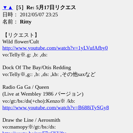
▼
▲
［5］Re: 5月17日リクエス
日時： 2012/05/07 23:25
名前：
Ritty
【リクエスト】
Wild flower/Cult
http://www.youtube.com/watch?v=1yLVufAfby0
vo:Telly※.g: ,b: ,ds:
Dock Of The Bay/Otis Redding
vo:Telly※,g:: ,b: ,ds: ,kb: ,その他saxなど
Radio Ga Ga / Queen
(Live at Wembley 1986 バージョン)
vo:/gt:/bs:/ds(+cho):Kenzo※ /kb:
http://www.youtube.com/watch?v=B688iTySGy8
Draw the Line / Aerosmith
vo:mamopy※/gt:/bs:/ds: