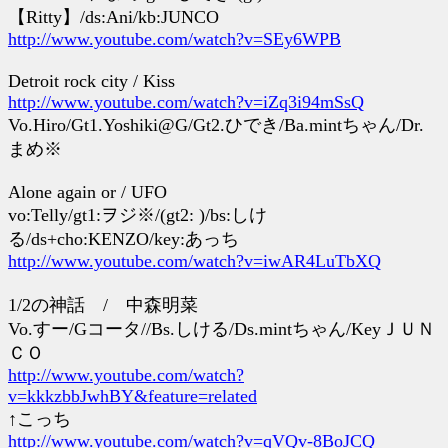
【Ritty】/ds:Ani/kb:JUNCO
http://www.youtube.com/watch?v=SEy6WPB
Detroit rock city / Kiss
http://www.youtube.com/watch?v=iZq3i94mSsQ
Vo.Hiro/Gt1.Yoshiki@G/Gt2.ひでき/Ba.mintちゃん/Dr.
まめ※
Alone again or / UFO
vo:Telly/gt1:ヲジ※/(gt2: )/bs:しけ
る/ds+cho:KENZO/key:あっち
http://www.youtube.com/watch?v=iwAR4LuTbXQ
1/2の神話 / 中森明菜
Vo.すー/Gコータ//Bs.しける/Ds.mintちゃん/KeyＪＵＮ
ＣＯ
http://www.youtube.com/watch?
v=kkkzbbJwhBY&feature=related
↑こっち
http://www.youtube.com/watch?v=qVQv-8BoJCQ