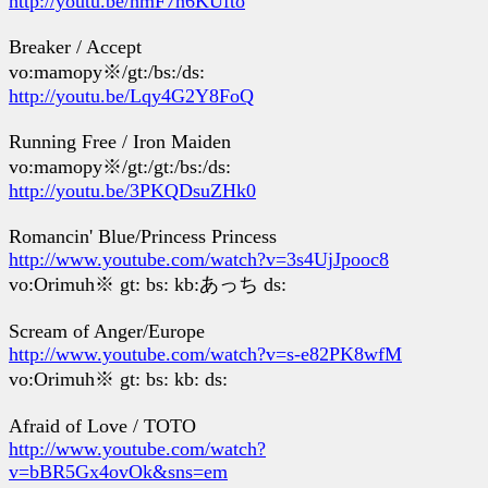
http://youtu.be/nmF7n6KUfto
Breaker / Accept
vo:mamopy※/gt:/bs:/ds:
http://youtu.be/Lqy4G2Y8FoQ
Running Free / Iron Maiden
vo:mamopy※/gt:/gt:/bs:/ds:
http://youtu.be/3PKQDsuZHk0
Romancin' Blue/Princess Princess
http://www.youtube.com/watch?v=3s4UjJpooc8
vo:Orimuh※ gt: bs: kb:あっち ds:
Scream of Anger/Europe
http://www.youtube.com/watch?v=s-e82PK8wfM
vo:Orimuh※ gt: bs: kb: ds:
Afraid of Love / TOTO
http://www.youtube.com/watch?
v=bBR5Gx4ovOk&sns=em