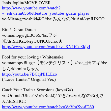
Janis Joplin/MOVE OVER
http://www.youtube.com/watch?
v=eihw2hu65S0&feature=youtube_gdata_player
vo:Miwa/gt:yoshiki@G//ba:みんなの/dr:Ani/ky:JUNCO
Rio / Duran Duran
vo:mamopy/gt:BOSS//bs:ヲジ
※/ds:SHIGE/key:JUNCO/cho:★
http://www.youtube.com/watch?v=XN1fCcEkjyI
Fool for your loving / Whitesnake
vo:mamopy※ /gt:【モンテクリスト】//bs:上田マキ/ds:
しん/kb:mintちゃん
http://youtu.be/7BCcjNHLEzo
("Love Hunter" Original Ver.)
Catch Your Train / Scorpions (key=G#)
vo:Orimuh/Uli:ヲジ※/Rud:ひでき/bs:みんなのねぇさ
ん/ds:SHIGE
http://www.youtube.com/watch?v=VcVmXv-dD80