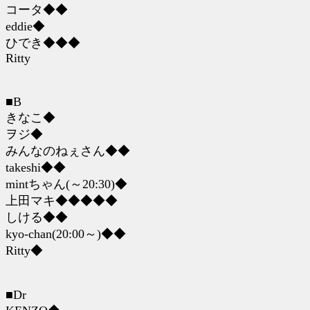
コータ◆◆
eddie◆
ひでき◆◆◆
Ritty
■B
きなこ◆
ヲジ◆
みんなのねぇさん◆◆
takeshi◆◆
mintちゃん(～20:30)◆
上田マキ◆◆◆◆◆
しける◆◆
kyo-chan(20:00～)◆◆
Ritty◆
■Dr