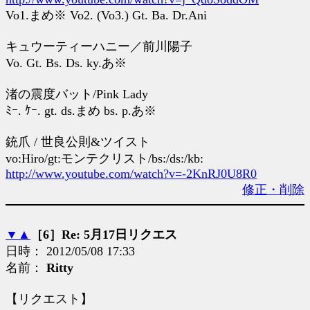
Vo1.まめ※ Vo2. (Vo3.) Gt. Ba. Dr.Ani
キュウーティーハニー／前川陽子
Vo. Gt. Bs. Ds. ky.あ※
渚の震度バット/Pink Lady
ﾐｰ. ｹｰ. gt. ds.まめ bs. p.あ※
銃爪 / 世良公則&ツイスト
vo:Hiro/gt:モンテクリスト/bs:/ds:/kb:
http://www.youtube.com/watch?v=-2KnRJ0U8R0
修正・削除
▼
▲
［6］Re: 5月17日リクエス
日時： 2012/05/08 17:33
名前：
Ritty
【リクエスト】