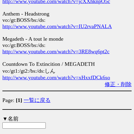
http://www.youtube.com/watch?v=jcXXhknpO5c
Anthem - Headstrong
vo:/gt:BOSS/bs:/ds:
http://www.youtube.com/watch?v=IU2rvaPNALA
Megadeth - A tout le monde
vo:/gt:BOSS/bs:/ds:
http://www.youtube.com/watch?v=3RE8wq6pt2c
Countdown To Extincition / MEGADETH
vo:/gt1:/gt2:/bs:/ds:しん
http://www.youtube.com/watch?v=xHxxfDCk6so
修正・削除
Page:
[1]
一覧に戻る
▼名前