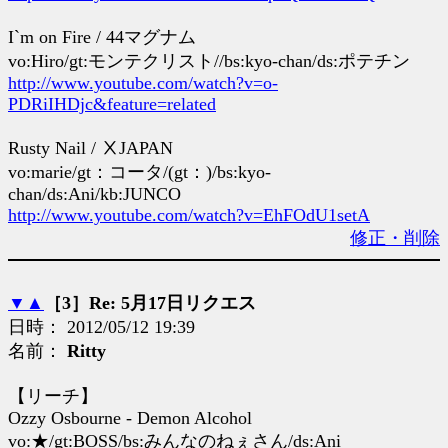
I`m on Fire / 44マグナム
vo:Hiro/gt:モンテクリスト//bs:kyo-chan/ds:ポテチン
http://www.youtube.com/watch?v=o-
PDRiIHDjc&feature=related
Rusty Nail / ⅩJAPAN
vo:marie/gt：コータ/(gt：)/bs:kyo-
chan/ds:Ani/kb:JUNCO
http://www.youtube.com/watch?v=EhFOdU1setA
修正・削除
▼
▲
［3］Re: 5月17日リクエス
日時： 2012/05/12 19:39
名前：
Ritty
【リーチ】
Ozzy Osbourne - Demon Alcohol
vo:★/gt:BOSS/bs:みんなのねぇさん/ds:Ani