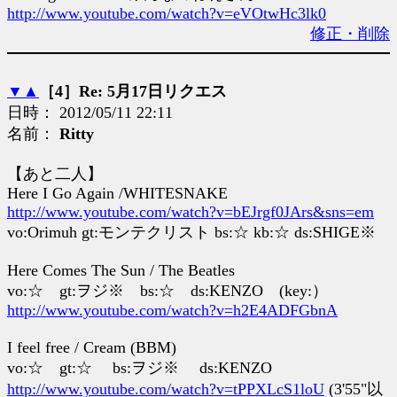
http://www.youtube.com/watch?v=eVOtwHc3lk0
修正・削除
▼
▲
［4］Re: 5月17日リクエス
日時： 2012/05/11 22:11
名前：
Ritty
【あと二人】
Here I Go Again /WHITESNAKE
http://www.youtube.com/watch?v=bEJrgf0JArs&sns=em
vo:Orimuh gt:モンテクリスト bs:☆ kb:☆ ds:SHIGE※
Here Comes The Sun / The Beatles
vo:☆ gt:ヲジ※ bs:☆ ds:KENZO (key:）
http://www.youtube.com/watch?v=h2E4ADFGbnA
I feel free / Cream (BBM)
vo:☆ gt:☆ bs:ヲジ※ ds:KENZO
http://www.youtube.com/watch?v=tPPXLcS1loU
(3'55"以