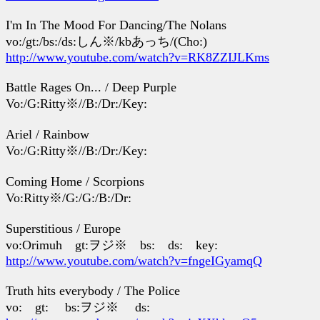
I'm In The Mood For Dancing/The Nolans
vo:/gt:/bs:/ds:しん※/kbあっち/(Cho:)
http://www.youtube.com/watch?v=RK8ZZIJLKms
Battle Rages On... / Deep Purple
Vo:/G:Ritty※//B:/Dr:/Key:
Ariel / Rainbow
Vo:/G:Ritty※//B:/Dr:/Key:
Coming Home / Scorpions
Vo:Ritty※/G:/G:/B:/Dr:
Superstitious / Europe
vo:Orimuh gt:ヲジ※ bs: ds: key:
http://www.youtube.com/watch?v=fngeIGyamqQ
Truth hits everybody / The Police
vo: gt: bs:ヲジ※ ds: