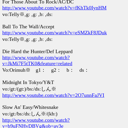
For Those About To Rock/AC/DC
http://www.youtube.com/watch?v=fKhTk0IynHM
vo:Telly※,g: ,g: ,b: ,ds:
Ball To The Wall/Accept
http://www.youtube.com/watch?v=eSMZkF8JDuk
vo:Telly※,g: ,g: ,b: ,ds:
Die Hard the Hunter/Def Leppard
http://www.youtube.com/watch?
v=JkMi7F5tTK0&feature=related
Vo:Orimuh※ g1： g2： b： ds：
Midnight In Tokyo/Y&T
vo:/gt:/(gt:)/bs:/ds:しん※
http://www.youtube.com/watch?v=2O7unnFaJVI
Slow An' Easy/Whitesnake
vo:/gt:/bs:/ds:しん※/(kb:)
http://www.youtube.com/watch?
v=b9uFNHvDBVg&ob=av3e