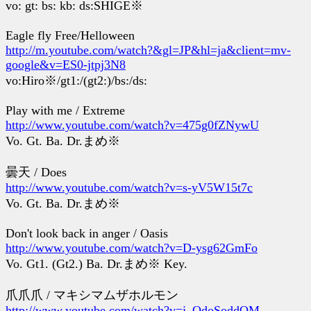
vo: gt: bs: kb: ds:SHIGE※
Eagle fly Free/Helloween
http://m.youtube.com/watch?&gl=JP&hl=ja&client=mv-
google&v=ES0-jtpj3N8
vo:Hiro※/gt1:/(gt2:)/bs:/ds:
Play with me / Extreme
http://www.youtube.com/watch?v=475g0fZNywU
Vo. Gt. Ba. Dr.まめ※
曇天 / Does
http://www.youtube.com/watch?v=s-yV5W15t7c
Vo. Gt. Ba. Dr.まめ※
Don't look back in anger / Oasis
http://www.youtube.com/watch?v=D-ysg62GmFo
Vo. Gt1. (Gt2.) Ba. Dr.まめ※ Key.
爪爪爪 / マキシマムザホルモン
http://www.youtube.com/watch?v=j_QdoSoddOM