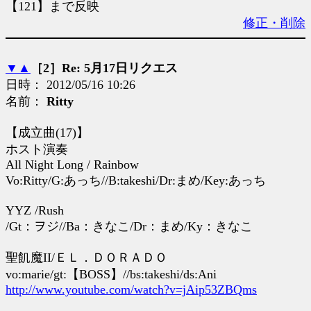
【121】まで反映
修正・削除
▼
▲
［2］Re: 5月17日リクエス
日時： 2012/05/16 10:26
名前：
Ritty
【成立曲(17)】
ホスト演奏
All Night Long / Rainbow
Vo:Ritty/G:あっち//B:takeshi/Dr:まめ/Key:あっち
YYZ /Rush
/Gt：ヲジ//Ba：きなこ/Dr：まめ/Ky：きなこ
聖飢魔II/ＥＬ．ＤＯＲＡＤＯ
vo:marie/gt:【BOSS】//bs:takeshi/ds:Ani
http://www.youtube.com/watch?v=jAip53ZBQms