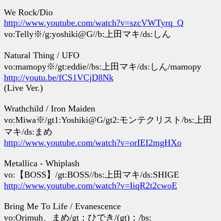
We Rock/Dio
http://www.youtube.com/watch?v=szcVWTyrq_Q
vo:Telly※/g:yoshiki@G//b:上田マキ/ds:しん
Natural Thing / UFO
vo:mamopy※/gt:eddie//bs:上田マキ/ds:しん/mamopy
http://youtu.be/fCS1VCjD8Nk
(Live Ver.)
Wrathchild / Iron Maiden
vo:Miwa※/gt1:Yoshiki@G/gt2:モンテクリスト/bs:上田
マキ/ds:まめ
http://www.youtube.com/watch?v=orIEI2mgHXo
Metallica - Whiplash
vo:【BOSS】/gt:BOSS//bs:上田マキ/ds:SHIGE
http://www.youtube.com/watch?v=IiqR2t2cwoE
Bring Me To Life / Evanescence
vo:Orimuh、まめ/gt：ひでき/(gt)：/bs: