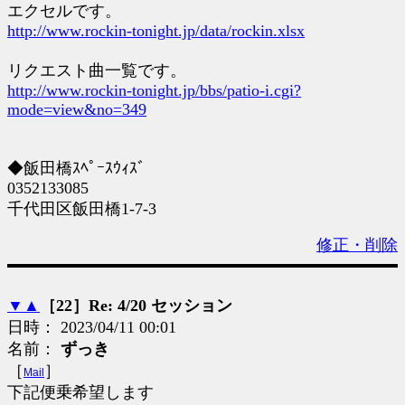
エクセルです。
http://www.rockin-tonight.jp/data/rockin.xlsx
リクエスト曲一覧です。
http://www.rockin-tonight.jp/bbs/patio-i.cgi?
mode=view&no=349
◆飯田橋ｽﾍﾟｰｽｳｨｽﾞ
0352133085
千代田区飯田橋1-7-3
修正・削除
▼
▲
［22］Re: 4/20 セッション
日時： 2023/04/11 00:01
名前：
ずっき
［
］
Mail
下記便乗希望します